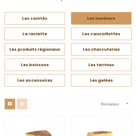
Les comtés
Les morbiers
La raclette
Les cancoillottes
Les produits régionaux
Les charcuteries
Les boissons
Les terrines
Les accessoires
Les gelées

Pertinence