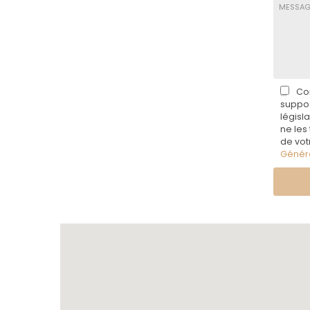
Co
suppos
législ
ne les
de vot
Génér