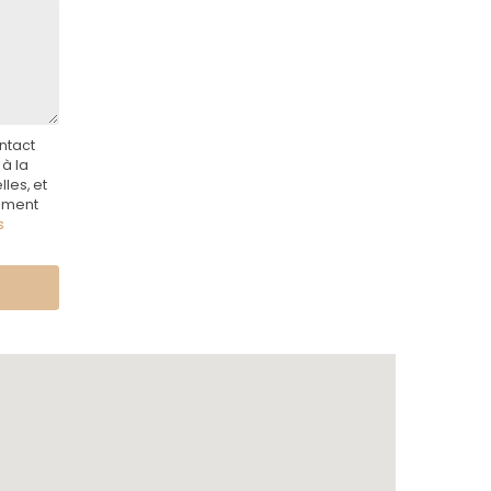
ntact
à la
les, et
lement
s