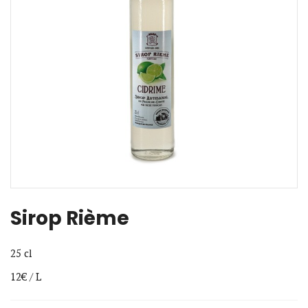
Sirop Rième
25 cl
12€ / L