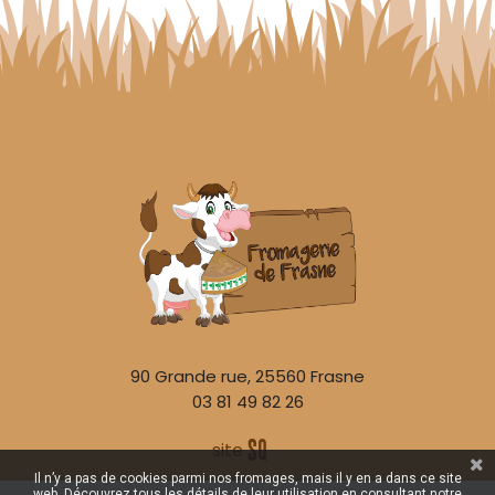
90 Grande rue, 25560 Frasne
03 81 49 82 26
S
q
site
é
uaNe
Il n’y a pas de cookies parmi nos fromages, mais il y en a dans ce site
web. Découvrez tous les détails de leur utilisation en consultant notre