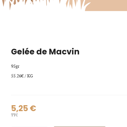
Gelée de Macvin
95gr
55.26€ / KG
5,25 €
TTC