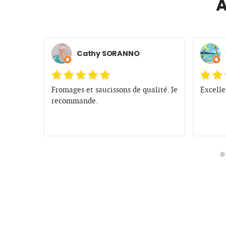
A
Cathy SORANNO
 très
Fromages et saucissons de qualité. Je
Excell
bles.
recommande.
hable.