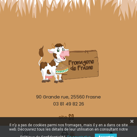
90 Grande rue, 25560 Frasne
03 81 49 82 26
S
q
site
é
uaNe
Il n’y a pas de cookies parmi nos fromages, mais il y en a dans ce site
web. Découvrez tous les détails de leur utilisation en consultant notre
00