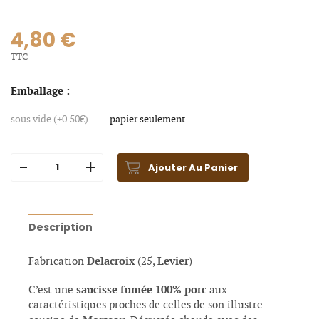
4,80 €
TTC
Emballage :
sous vide (+0.50€)
papier seulement
Ajouter Au Panier
Description
Delacroix
Levier
Fabrication
(25,
)
saucisse fumée 100% porc
C’est une
aux
caractéristiques proches de celles de son illustre