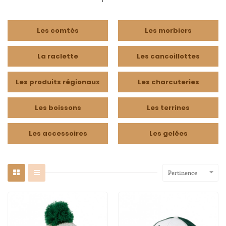
Les comtés
Les morbiers
La raclette
Les cancoillottes
Les produits régionaux
Les charcuteries
Les boissons
Les terrines
Les accessoires
Les gelées

Pertinence